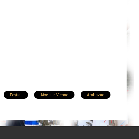
Feytiat
Aixe-sur-Vienne
Ambazac
t
Bessines-sur-Gartempe
Oradour-sur-Glane
Eymoutiers
Le Vigen
Chalus
Saint-Priest-sous-Aixe