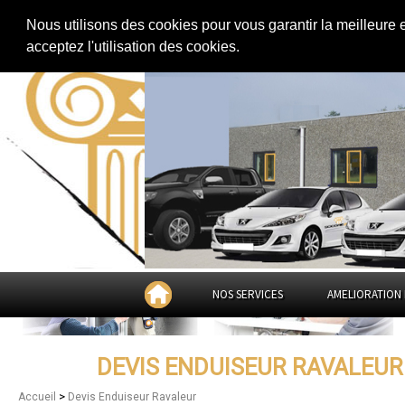
Extension de maison
|
Rénovation de maison
|
Aménagement des combles
Nous utilisons des cookies pour vous garantir la meilleure 
Devis Enduiseur Ravaleur à
Saint
acceptez l'utilisation des cookies.
Feuilles
NOS SERVICES
AMELIORATION 
DEVIS ENDUISEUR RAVALEUR 
>
Accueil
Devis Enduiseur Ravaleur