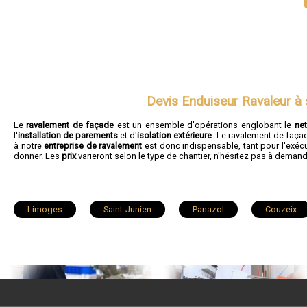
Devis Enduiseur Ravaleur à s
Le
ravalement de façade
est un ensemble d'opérations englobant le
ne
l'
installation de parements
et d'
isolation extérieure
. Le ravalement de faça
à notre
entreprise de ravalement
est donc indispensable, tant pour l'exécu
donner. Les
prix
varieront selon le type de chantier, n'hésitez pas à deman
Limoges
Saint-Junien
Panazol
Couzeix
Condat-sur-Vienne
Saint-Léonard-de-Noblat
Bellac
Saint-Priest-Taurion
Boisseuil
Nexon
Saint
Veyrac
Saint-Gence
Magnac-Laval
Le Dor