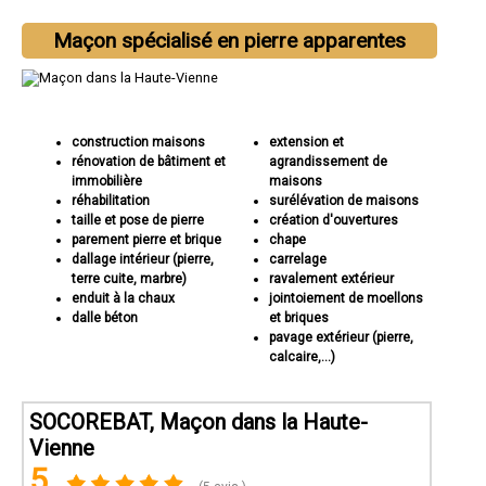
Maçon spécialisé en pierre apparentes
construction maisons
extension et
rénovation de bâtiment et
agrandissement de
immobilière
maisons
réhabilitation
surélévation de maisons
taille et pose de pierre
création d'ouvertures
parement pierre et brique
chape
dallage intérieur (pierre,
carrelage
terre cuite, marbre)
ravalement extérieur
enduit à la chaux
jointoiement de moellons
dalle béton
et briques
pavage extérieur (pierre,
calcaire,...)
SOCOREBAT, Maçon dans la Haute-
Vienne
5