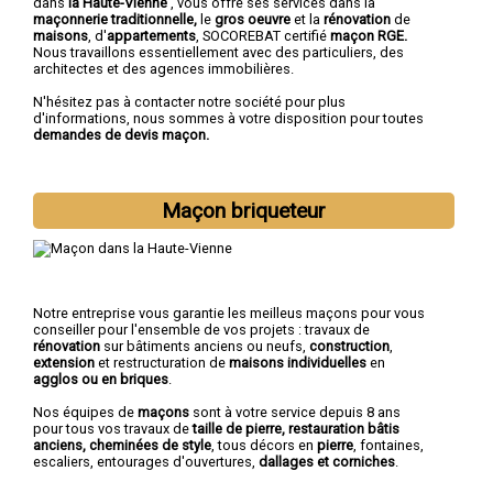
dans
la Haute-Vienne
, vous offre ses services dans la
maçonnerie traditionnelle,
le
gros oeuvre
et la
rénovation
de
maisons
, d'
appartements
, SOCOREBAT certifié
maçon RGE.
Nous travaillons essentiellement avec des particuliers, des
architectes et des agences immobilières.
N'hésitez pas à contacter notre société pour plus
d'informations, nous sommes à votre disposition pour toutes
demandes de devis maçon.
Maçon briqueteur
Notre entreprise vous garantie les meilleus maçons pour vous
conseiller pour l'ensemble de vos projets : travaux de
rénovation
sur bâtiments anciens ou neufs,
construction
,
extension
et restructuration de
maisons individuelles
en
agglos ou en briques
.
Nos équipes de
maçons
sont à votre service depuis 8 ans
pour tous vos travaux de
taille de pierre, restauration bâtis
anciens, cheminées de style
, tous décors en
pierre
, fontaines,
escaliers, entourages d'ouvertures,
dallages et corniches
.