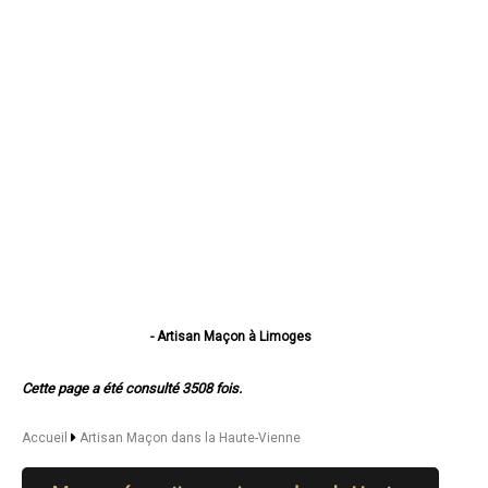
- Artisan Maçon à Limoges
- Artisan Maçon à Saint-Junien
- Artisan Maçon à Panazol
Cette page a été consulté 3508 fois.
- Artisan Maçon à Couzeix
- Artisan Maçon à Isle
- Artisan Maçon à Saint-Yrieix-la-Perche
Accueil
Artisan Maçon dans la Haute-Vienne
- Artisan Maçon à Le Palais-sur-Vienne
- Artisan Maçon à Feytiat