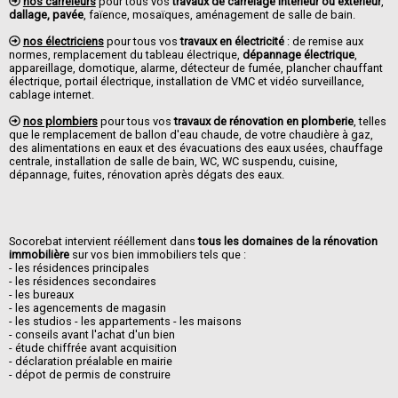
nos carreleurs
pour tous vos
travaux de carrelage intérieur ou extérieur
,
dallage, pavée
, faïence, mosaïques, aménagement de salle de bain.
nos électriciens
pour tous vos
travaux en électricité
: de remise aux
normes, remplacement du tableau électrique,
dépannage électrique
,
appareillage, domotique, alarme, détecteur de fumée, plancher chauffant
électrique, portail électrique, installation de VMC et vidéo surveillance,
cablage internet.
nos plombiers
pour tous vos
travaux de rénovation en plomberie
, telles
que le remplacement de ballon d'eau chaude, de votre chaudière à gaz,
des alimentations en eaux et des évacuations des eaux usées, chauffage
centrale, installation de salle de bain, WC, WC suspendu, cuisine,
dépannage, fuites, rénovation après dégats des eaux.
Socorebat intervient rééllement dans
tous les domaines de la rénovation
immobilière
sur vos bien immobiliers tels que :
- les résidences principales
- les résidences secondaires
- les bureaux
- les agencements de magasin
- les studios - les appartements - les maisons
- conseils avant l'achat d'un bien
- étude chiffrée avant acquisition
- déclaration préalable en mairie
- dépot de permis de construire