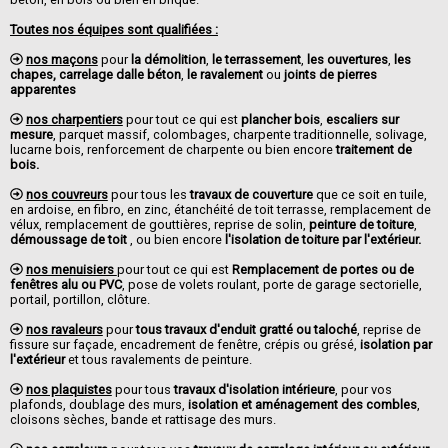
Toutes nos équipes sont qualifiées :
nos maçons
pour
la démolition
,
le terrassement
,
les ouvertures
,
les
chapes, carrelage dalle béton
,
le ravalement
ou
joints de pierres
apparentes
nos charpentiers
pour tout ce qui est
plancher bois
,
escaliers sur
mesure
, parquet massif, colombages, charpente traditionnelle, solivage,
lucarne bois, renforcement de charpente ou bien encore
traitement de
bois.
nos couvreurs
pour tous les
travaux de couverture
que ce soit en tuile,
en ardoise, en fibro, en zinc, étanchéité de toit terrasse, remplacement de
vélux, remplacement de gouttières, reprise de solin,
peinture de toiture
,
démoussage de toit
, ou bien encore
l'isolation de toiture par l'extérieur.
nos menuisiers
pour tout ce qui est
Remplacement de portes ou de
fenêtres alu ou PVC
, pose de volets roulant, porte de garage sectorielle,
portail, portillon, clôture.
nos ravaleurs
pour
tous travaux d'enduit gratté ou taloché
, reprise de
fissure sur façade, encadrement de fenêtre, crépis ou grésé,
isolation par
l'extérieur
et tous ravalements de peinture.
nos plaquistes
pour tous
travaux d'isolation intérieure
, pour vos
plafonds, doublage des murs,
isolation et aménagement des combles
,
cloisons sèches, bande et rattisage des murs.