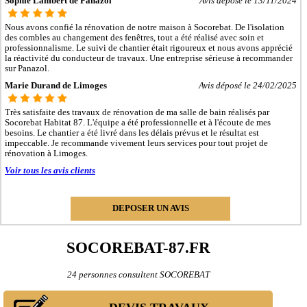
Sophie Lambert de Panazol
Avis déposé le 13/11/2024
- Entreprise de rénovation immobilière à Ambazac
- Entreprise de rénovation immobilière à Condat-sur-Vienne
Nous avons confié la rénovation de notre maison à Socorebat. De l'isolation
- Entreprise de rénovation immobilière à Saint-Léonard-de-Noblat
des combles au changement des fenêtres, tout a été réalisé avec soin et
- Entreprise de rénovation immobilière à Bellac
professionnalisme. Le suivi de chantier était rigoureux et nous avons apprécié
- Entreprise de rénovation immobilière à Rilhac-Rancon
la réactivité du conducteur de travaux. Une entreprise sérieuse à recommander
- Entreprise de rénovation immobilière à Verneuil-sur-Vienne
sur Panazol.
- Entreprise de rénovation immobilière à Rochechouart
Marie Durand de Limoges
Avis déposé le 24/02/2025
- Entreprise de rénovation immobilière à Bessines-sur-Gartempe
- Entreprise de rénovation immobilière à Saint-Priest-Taurion
Très satisfaite des travaux de rénovation de ma salle de bain réalisés par
- Entreprise de rénovation immobilière à Boisseuil
Socorebat Habitat 87. L'équipe a été professionnelle et à l'écoute de mes
- Entreprise de rénovation immobilière à Nexon
besoins. Le chantier a été livré dans les délais prévus et le résultat est
- Entreprise de rénovation immobilière à Saint-Just-le-Martel
impeccable. Je recommande vivement leurs services pour tout projet de
- Entreprise de rénovation immobilière à Bosmie-l'Aiguille
rénovation à Limoges.
- Entreprise de rénovation immobilière à Châteauponsac
Voir tous les avis clients
- Entreprise de rénovation immobilière à Oradour-sur-Glane
- Entreprise de rénovation immobilière à Eymoutiers
- Entreprise de rénovation immobilière à Le Vigen
- Entreprise de rénovation immobilière à Veyrac
DEPOSER UN AVIS
- Entreprise de rénovation immobilière à Saint-Gence
- Entreprise de rénovation immobilière à Magnac-Laval
- Entreprise de rénovation immobilière à Le Dorat
SOCOREBAT-87.FR
- Entreprise de rénovation immobilière à Séreilhac
- Entreprise de rénovation immobilière à Saint-Victurnien
24 personnes consultent SOCOREBAT
- Entreprise de rénovation immobilière à Compreignac
- Entreprise de rénovation immobilière à Chalus
- Entreprise de rénovation immobilière à Saint-Priest-sous-Aixe