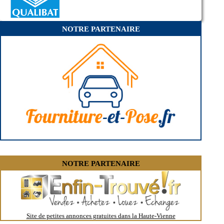
- Entreprise de rénovation immobilière à Saint-Laurent-les-Églises
- Entreprise de rénovation immobilière à Château-Chervix
- Entreprise de rénovation immobilière à Saint-Hilaire-Bonneval
NOTRE PARTENAIRE
- Entreprise de rénovation immobilière à Meuzac
- Entreprise de rénovation immobilière à Saint-Cyr
- Entreprise de rénovation immobilière à Blond
- Entreprise de rénovation immobilière à Dournazac
- Entreprise de rénovation immobilière à La Croisille-sur-Briance
- Entreprise de rénovation immobilière à Burgnac
- Entreprise de rénovation immobilière à Saint-Sornin-Leulac
- Entreprise de rénovation immobilière à Javerdat
- Entreprise de rénovation immobilière à Champsac
- Entreprise de rénovation immobilière à Beynac
- Entreprise de rénovation immobilière à Pageas
- Entreprise de rénovation immobilière à Champagnac-la-Rivière
- Entreprise de rénovation immobilière à Laurière
- Entreprise de rénovation immobilière à Bersac-sur-Rivalier
- Entreprise de rénovation immobilière à Saint-Priest-Ligoure
- Entreprise de rénovation immobilière à La Porcherie
NOTRE PARTENAIRE
- Entreprise de rénovation immobilière à Marval
- Entreprise de rénovation immobilière à Cars
- Entreprise de rénovation immobilière à La Roche-l'Abeille
- Entreprise de rénovation immobilière à Saint-Pardoux
- Entreprise de rénovation immobilière à Saint-Amand-Magnazeix
- Entreprise de rénovation immobilière à Nedde
Site de petites annonces gratuites dans la Haute-Vienne
- Entreprise de rénovation immobilière à Janailhac