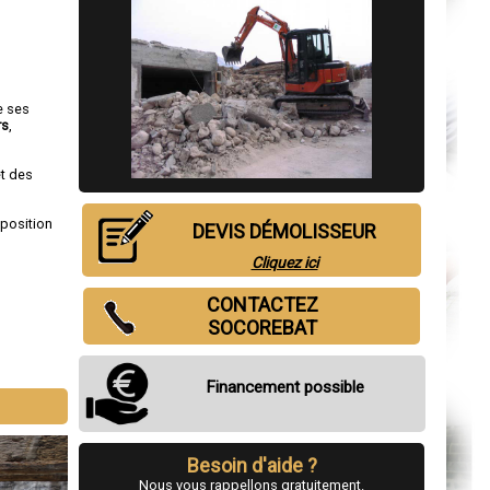
e ses
rs
,
et des
sposition
DEVIS DÉMOLISSEUR
Cliquez ici
CONTACTEZ
SOCOREBAT
Financement possible
Besoin d'aide ?
Nous vous rappellons gratuitement.