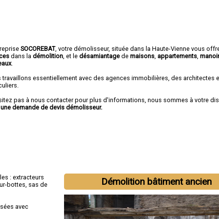
treprise
SOCOREBAT
,
votre démolisseur
, située dans la Haute-Vienne vous offr
ices
dans la
démolition
, et le
désamiantage
de
maisons
,
appartements
,
manoi
eaux
.
 travaillons essentiellement avec des agences immobilières, des architectes 
culiers.
sitez pas à nous contacter pour plus d'informations, nous sommes à votre di
r
une demande de devis démolisseur.
les : extracteurs
Démolition bâtiment ancien
sur-bottes, sas de
isées avec