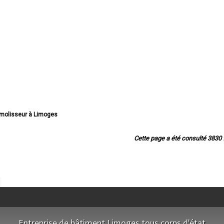
émolisseur à Limoges
olisseur à Saint-Junien
émolisseur à Panazol
Cette page a été consulté 3830 f
émolisseur à Couzeix
 Démolisseur à Isle
eur à Saint-Yrieix-la-Perche
seur à Le Palais-sur-Vienne
émolisseur à Feytiat
isseur à Aixe-sur-Vienne
molisseur à Ambazac
sseur à Condat-sur-Vienne
ur à Saint-Léonard-de-Noblat
Entreprise de bâtiment Limoges tous corps d'état
Démolisseur à Bellac