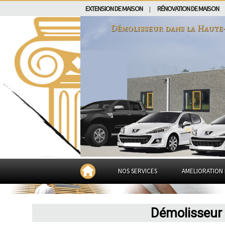
EXTENSION DE MAISON
RÉNOVATION DE MAISON
|
Démolisseur dans
la Haute
NOS SERVICES
AMELIORATION 
Démolisseur 