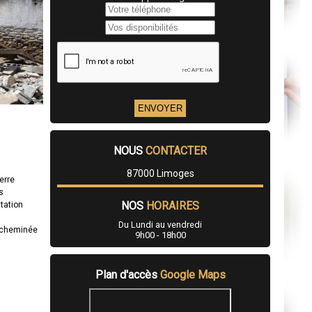
NOUS
CONTACTER
87000 Limoges
erre
s
NOS
HORAIRES
atation
Du Lundi au vendredi
 cheminée
9h00 - 18h00
Plan d'accès
Google Maps