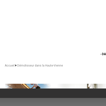
- D
- Dém
- D
Accueil
Démolisseur dans la Haute-Vienne
- D
-
- Démoliss
- Démolis
- D
- Démol
- Dé
- Démoli
- Démolisse
- 