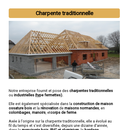
Charpente traditionnelle
Notre entreprise fournit et pose des
charpentes traditionnelles
ou
industrielles (type fermettes).
Elle est également spécialisée dans la
construction de maison
ossature bois
et la
rénovation
de
maisons normandes
, en
colombages
,
manoirs
, et
corps de ferme
.
Axée à l'origine sur la charpente traditionnelle, elle a évolué au
fil du temps et s'est diversifiée, depuis une dizaine d'année,
dans la
menuiserie bois, PVC et aluminium
, le
bardage
,