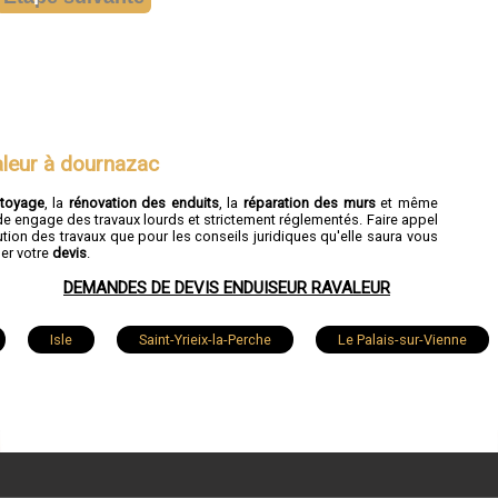
aleur à dournazac
ttoyage
, la
rénovation des enduits
, la
réparation des murs
et même
de engage des travaux lourds et strictement réglementés. Faire appel
tion des travaux que pour les conseils juridiques qu'elle saura vous
der votre
devis
.
DEMANDES DE DEVIS ENDUISEUR RAVALEUR
Isle
Saint-Yrieix-la-Perche
Le Palais-sur-Vienne
Rilhac-Rancon
Verneuil-sur-Vienne
Rochechouar
-Just-le-Martel
Bosmie-l'Aiguille
Châteauponsac
at
Séreilhac
Saint-Victurnien
Compreignac