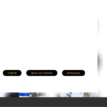
Feytiat
Aixe-sur-Vienne
Ambazac
t
Bessines-sur-Gartempe
Oradour-sur-Glane
Eymoutiers
Le Vigen
Chalus
Saint-Priest-sous-Aixe