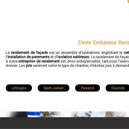
Devis Enduiseur Rav
Le
ravalement de façade
est un ensemble d'opérations englobant le
ne
l'
installation de parements
et d'
isolation extérieure
. Le ravalement de faça
à notre
entreprise de ravalement
est donc indispensable, tant pour l'exécu
donner. Les
prix
varieront selon le type de chantier, n'hésitez pas à deman
Limoges
Saint-Junien
Panazol
Couzeix
Condat-sur-Vienne
Saint-Léonard-de-Noblat
Bellac
Saint-Priest-Taurion
Boisseuil
Nexon
Saint
Veyrac
Saint-Gence
Magnac-Laval
Le Dor