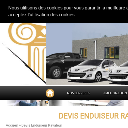
Extension de maison
|
Rénovation de maison
|
Aménagement des combles
Nous utilisons des cookies pour vous garantir la meilleure 
Devis Enduiseur Ravaleur à
D
acceptez l'utilisation des cookies.
NOS SERVICES
AMELIORATION 
DEVIS ENDUISEUR 
>
Accueil
Devis Enduiseur Ravaleur