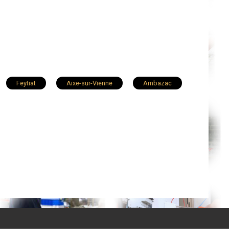
Feytiat
Aixe-sur-Vienne
Ambazac
t
Bessines-sur-Gartempe
Oradour-sur-Glane
Eymoutiers
Le Vigen
Chalus
Saint-Priest-sous-Aixe
ayres
Saint-Brice-sur-Vienne
Solignac
ur-Breuilh
Saint-Mathieu
Saint-Paul
Peyrat-de-Bellac
Chaillac-sur-Vienne