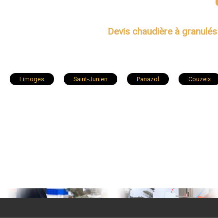
Devis chaudière à granulés 
Limoges
Saint-Junien
Panazol
Couzeix
Condat-sur-Vienne
Saint-Léonard-de-Noblat
Bellac
Saint-Priest-Taurion
Boisseuil
Nexon
Saint
Veyrac
Saint-Gence
Magnac-Laval
Le Dor
Saint-Jouvent
Châteauneuf-la-Forêt
Nantiat
Coussac-Bonneval
Bussière-Galant
Saint-Laurent-s
Cussac
Peyrilhac
Ladignac-le-Long
Saint