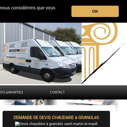
r, nous considérons que vous
la Haute-Vienne
OK
Nouvelle-Aquitaine
NOS GARANTIES
CONTACT
DEMANDE DE DEVIS CHAUDIèRE à GRANULéS