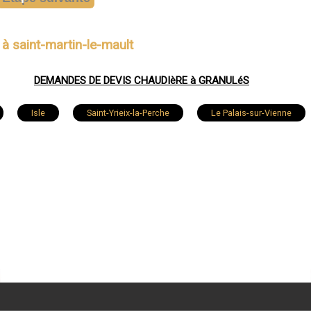
à saint-martin-le-mault
DEMANDES DE DEVIS CHAUDIèRE à GRANULéS
Isle
Saint-Yrieix-la-Perche
Le Palais-sur-Vienne
Rilhac-Rancon
Verneuil-sur-Vienne
Rochechouar
-Just-le-Martel
Bosmie-l'Aiguille
Châteauponsac
at
Séreilhac
Saint-Victurnien
Compreignac
Chaptelat
Nieul
Bonnac-la-Côte
Oradour-sur-V
ur-Gorre
Eyjeaux
Saint-Sulpice-les-Feuilles
Vicq-s
-Germain-les-Belles
Linards
Pierre-Buffière
Razès