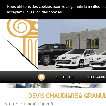
Extension de maison
|
Rénovation de maison
|
Aménagement des combles
Nous utilisons des cookies pour vous garantir la meilleure 
Devis chaudière à granulés à
Sai
acceptez l'utilisation des cookies.
Mault
NOS SERVICES
AMELIORATION 
DEVIS CHAUDIèRE à GRANU
>
Accueil
Devis chaudière à granulés