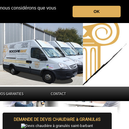
r, nous considérons que vous
la Haute-Vienne
OK
Nouvelle-Aquitaine
NOS GARANTIES
CONTACT
DEMANDE DE DEVIS CHAUDIèRE à GRANULéS