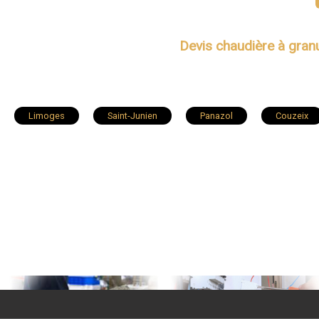
Devis chaudière à granu
Limoges
Saint-Junien
Panazol
Couzeix
Condat-sur-Vienne
Saint-Léonard-de-Noblat
Bellac
Saint-Priest-Taurion
Boisseuil
Nexon
Saint
Veyrac
Saint-Gence
Magnac-Laval
Le Dor
Saint-Jouvent
Châteauneuf-la-Forêt
Nantiat
Coussac-Bonneval
Bussière-Galant
Saint-Laurent-s
Cussac
Peyrilhac
Ladignac-le-Long
Saint