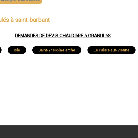
lés à saint-barbant
DEMANDES DE DEVIS CHAUDIèRE à GRANULéS
Isle
Saint-Yrieix-la-Perche
Le Palais-sur-Vienne
Rilhac-Rancon
Verneuil-sur-Vienne
Rochechouar
-Just-le-Martel
Bosmie-l'Aiguille
Châteauponsac
at
Séreilhac
Saint-Victurnien
Compreignac
Chaptelat
Nieul
Bonnac-la-Côte
Oradour-sur-V
ur-Gorre
Eyjeaux
Saint-Sulpice-les-Feuilles
Vicq-s
-Germain-les-Belles
Linards
Pierre-Buffière
Razès