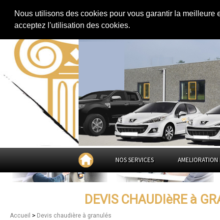
Extension de maison
|
Rénovation de maison
|
Aménagement des combles
Nous utilisons des cookies pour vous garantir la meilleure 
Devis chaudière à granulés à
Sa
acceptez l'utilisation des cookies.
NOS SERVICES
AMELIORATION 
DEVIS CHAUDIèRE à G
>
Accueil
Devis chaudière à granulés