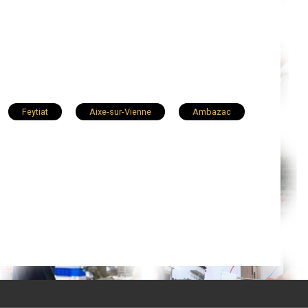
Feytiat
Aixe-sur-Vienne
Ambazac
t
Bessines-sur-Gartempe
Oradour-sur-Glane
Eymoutiers
Le Vigen
Chalus
Saint-Priest-sous-Aixe
ayres
Saint-Brice-sur-Vienne
Solignac
ur-Breuilh
Saint-Mathieu
Saint-Paul
Peyrat-de-Bellac
Chaillac-sur-Vienne