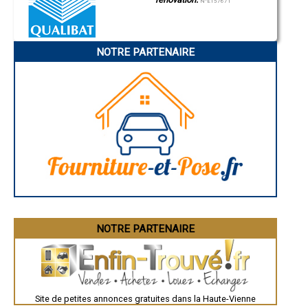
Gap
N°E157671
- Dépannage électrique à Arnac-la-Poste
Nice
Annonay
- Dépannage électrique à Peyrat-le-Château
Charleville-Mézières
- Dépannage électrique à Saint-Auvent
Pamiers
- Dépannage électrique à Bujaleuf
NOTRE PARTENAIRE
Troyes
- Dépannage électrique à Mézières-sur-Issoire
Narbonne
- Dépannage électrique à Aureil
Rodez
Marseille
- Dépannage électrique à Bussière-Poitevine
Caen
- Dépannage électrique à Saint-Hilaire-les-Places
Aurillac
- Dépannage électrique à Saint-Sylvestre
Angoulême
- Dépannage électrique à Saint-Sulpice-Laurière
La Rochelle
- Dépannage électrique à Sauviat-sur-Vige
Bourges
Brive-la-Gaillarde
- Dépannage électrique à Saillat-sur-Vienne
Dijon
- Dépannage électrique à La Geneytouse
Saint-Brieuc
- Dépannage électrique à Glandon
Guéret
- Dépannage électrique à Saint-Maurice-les-Brousses
Périgueux
- Dépannage électrique à La Meyze
Besançon
Valence
- Dépannage électrique à Royères
Évreux
- Dépannage électrique à La Jonchère-Saint-Maurice
Chartres
NOTRE PARTENAIRE
- Dépannage électrique à Chamboret
Brest
- Dépannage électrique à Vayres
Nîmes
- Dépannage électrique à Saint-Martin-le-Vieux
Toulouse
Auch
- Dépannage électrique à Saint-Laurent-les-Églises
Bordeaux
- Dépannage électrique à Château-Chervix
Montpellier
- Dépannage électrique à Saint-Hilaire-Bonneval
Site de petites annonces gratuites dans la Haute-Vienne
Rennes
- Dépannage électrique à Meuzac