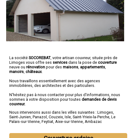
La société
SOCOREBAT
, votre artisan couvreur, située près de
Limoges vous offre ses
services
dans la pose de
couverture
neuve ou
rénovation
pour des
maisons
,
appartements
,
manoirs
,
châteaux
.
Nous travaillons essentiellement avec des agences
immobilières, des architectes et des particuliers.
N'hésitez pas à nous contacter pour plus d'informations, nous
sommes à votre disposition pour toutes
demandes de devis
couvreur.
Nous intervenons aussi dans les villes suivantes :
Limoges
,
Saint-Junien
,
Panazol
,
Couzeix
,
Isle
,
Saint-Yrieix-la-Perche
,
Le
Palais-sur-Vienne
,
Feytiat
,
Aixe-sur-Vienne
,
Ambazac