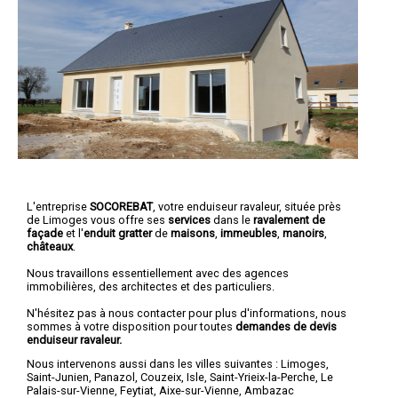
L'entreprise
SOCOREBAT
, votre enduiseur ravaleur, située près
de Limoges vous offre ses
services
dans le
ravalement de
façade
et l'
enduit gratter
de
maisons
,
immeubles
,
manoirs
,
châteaux
.
Nous travaillons essentiellement avec des agences
immobilières, des architectes et des particuliers.
N'hésitez pas à nous contacter pour plus d'informations, nous
sommes à votre disposition pour toutes
demandes de devis
enduiseur ravaleur.
Nous intervenons aussi dans les villes suivantes :
Limoges
,
Saint-Junien
,
Panazol
,
Couzeix
,
Isle
,
Saint-Yrieix-la-Perche
,
Le
Palais-sur-Vienne
,
Feytiat
,
Aixe-sur-Vienne
,
Ambazac