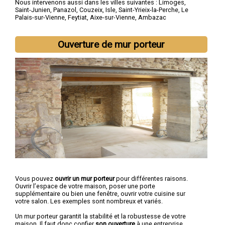
Nous intervenons aussi dans les villes suivantes :
Limoges
,
Saint-Junien
,
Panazol
,
Couzeix
,
Isle
,
Saint-Yrieix-la-Perche
,
Le
Palais-sur-Vienne
,
Feytiat
,
Aixe-sur-Vienne
,
Ambazac
Ouverture de mur porteur
Vous pouvez
ouvrir un mur porteur
pour différentes raisons.
Ouvrir l’espace de votre maison, poser une porte
supplémentaire ou bien une fenêtre, ouvrir votre cuisine sur
votre salon. Les exemples sont nombreux et variés.
Un mur porteur garantit la stabilité et la robustesse de votre
maison. Il faut donc confier
son ouverture
à une entreprise