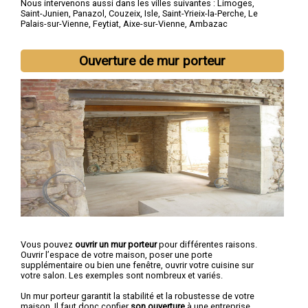
Nous intervenons aussi dans les villes suivantes :
Limoges
,
Saint-Junien
,
Panazol
,
Couzeix
,
Isle
,
Saint-Yrieix-la-Perche
,
Le
Palais-sur-Vienne
,
Feytiat
,
Aixe-sur-Vienne
,
Ambazac
Ouverture de mur porteur
Vous pouvez
ouvrir un mur porteur
pour différentes raisons.
Ouvrir l’espace de votre maison, poser une porte
supplémentaire ou bien une fenêtre, ouvrir votre cuisine sur
votre salon. Les exemples sont nombreux et variés.
Un mur porteur garantit la stabilité et la robustesse de votre
maison. Il faut donc confier
son ouverture
à une entreprise