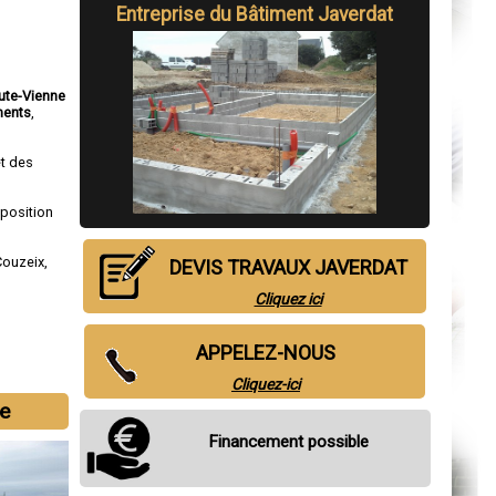
Entreprise du Bâtiment Javerdat
aute-Vienne
ments
,
et des
sposition
Couzeix
,
DEVIS TRAVAUX JAVERDAT
Cliquez ici
APPELEZ-NOUS
Cliquez-ici
e
Financement possible