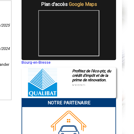
Plan d'accès
Google Maps
1/2025
1/2024
Bourg-en-Bresse
mander
Saint-Quentin
Profitez de l'éco-ptz, du
Montluçon
crédit d'impôt et de la
Manosque
prime de rénovation.
Gap
Nice
N°E157671
Annonay
Charleville-Mézières
Pamiers
NOTRE PARTENAIRE
Troyes
Narbonne
Rodez
Marseille
Caen
Aurillac
Angoulême