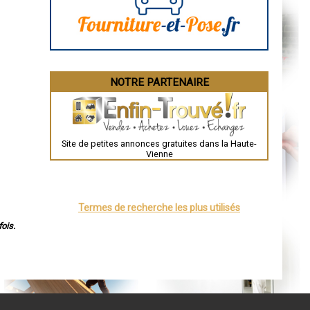
La Rochelle
Bourges
Brive-la-Gaillarde
Dijon
Saint-Brieuc
Guéret
Périgueux
Besançon
NOTRE PARTENAIRE
Valence
Évreux
Chartres
Brest
Nîmes
Toulouse
Site de petites annonces gratuites dans la Haute-
Auch
Vienne
Bordeaux
Montpellier
Rennes
Châteauroux
Tours
Termes de recherche les plus utilisés
Grenoble
Dole
ois.
Mont-de-Marsan
Blois
Saint-Étienne
Le Puy-en-Velay
Nantes
Orléans
Cahors
Agen