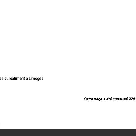
rise du Bâtiment à Limoges
e du Bâtiment à Saint-Junien
rise du Bâtiment à Panazol
rise du Bâtiment à Couzeix
Cette page a été consulté 928 f
eprise du Bâtiment à Isle
 Bâtiment à Saint-Yrieix-la-Perche
 Bâtiment à Le Palais-sur-Vienne
rise du Bâtiment à Feytiat
 du Bâtiment à Aixe-sur-Vienne
ise du Bâtiment à Ambazac
du Bâtiment à Condat-sur-Vienne