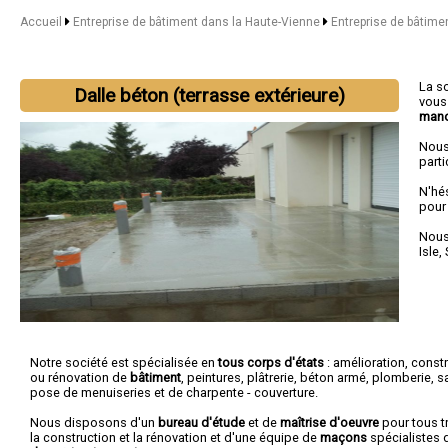
Accueil
Entreprise de bâtiment dans la Haute-Vienne
Entreprise de bâtime
La s
Dalle béton (terrasse extérieure)
vous
mano
Nous
parti
N'hé
pour
Nous 
Isle
,
Notre société est spécialisée en
tous corps d'états
: amélioration, const
ou rénovation de
bâtiment
, peintures, plâtrerie, béton armé, plomberie, san
pose de menuiseries et de charpente - couverture.
Nous disposons d'un
bureau d'étude
et de
maîtrise d'oeuvre
pour tous t
la construction et la rénovation et d'une équipe de
maçons
spécialistes 