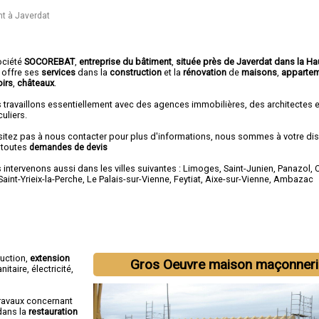
nt à Javerdat
ociété
SOCOREBAT
,
entreprise du bâtiment
,
située près de Javerdat dans la H
 offre ses
services
dans la
construction
et la
rénovation
de
maisons
,
apparte
irs
,
châteaux
.
 travaillons essentiellement avec des agences immobilières, des architectes 
culiers.
sitez pas à nous contacter pour plus d'informations, nous sommes à votre di
 toutes
demandes de devis
intervenons aussi dans les villes suivantes :
Limoges
,
Saint-Junien
,
Panazol
,
Saint-Yrieix-la-Perche
,
Le Palais-sur-Vienne
,
Feytiat
,
Aixe-sur-Vienne
,
Ambazac
ruction,
extension
Gros Oeuvre maison maçonneri
itaire, électricité,
ravaux concernant
dans la
restauration