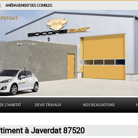
AMÉNAGEMENT DES COMBLES
|
averdat
DE L'HABITAT
DEVIS TRAVAUX
NOS REALISATIONS
âtiment à Javerdat 87520