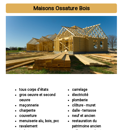
Maisons Ossature Bois
tous corps d'états
carrelage
gros oeuvre et second
électricité
oeuvre
plomberie
maçonnerie
clôture - muret
charpente
dalle - terrasse
couverture
neuf et ancien
menuiserie alu, bois, pvc
restauration du
ravalement
patrimoine ancien