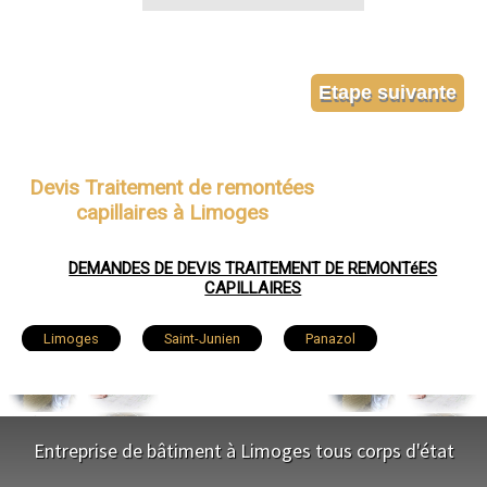
Devis Traitement de remontées
capillaires à Limoges
DEMANDES DE DEVIS TRAITEMENT DE REMONTéES
CAPILLAIRES
Limoges
Saint-Junien
Panazol
Couzeix
Isle
Saint-Yrieix-la-Perche
Le Palais-sur-Vienne
Feytiat
Aixe-sur-Vienne
Entreprise de bâtiment à Limoges tous corps d'état
Ambazac
Condat-sur-Vienne