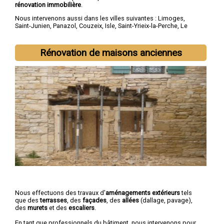
rénovation immobilière
.
Nous intervenons aussi dans les villes suivantes :
Limoges
,
Saint-Junien
,
Panazol
,
Couzeix
,
Isle
,
Saint-Yrieix-la-Perche
,
Le
Palais-sur-Vienne
,
Feytiat
,
Aixe-sur-Vienne
,
Ambazac
Rénovation de maisons anciennes
Nous effectuons des travaux d'
aménagements extérieurs
tels
que des
terrasses
, des
façades
, des
allées
(dallage, pavage),
des
murets
et des
escaliers
.
En tant que professionnels du bâtiment, nous intervenons pour