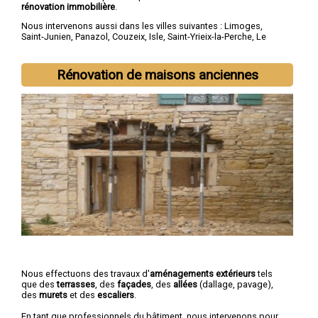
rénovation immobilière
.
Nous intervenons aussi dans les villes suivantes :
Limoges
,
Saint-Junien
,
Panazol
,
Couzeix
,
Isle
,
Saint-Yrieix-la-Perche
,
Le
Palais-sur-Vienne
,
Feytiat
,
Aixe-sur-Vienne
,
Ambazac
Rénovation de maisons anciennes
Nous effectuons des travaux d'
aménagements extérieurs
tels
que des
terrasses
, des
façades
, des
allées
(dallage, pavage),
des
murets
et des
escaliers
.
En tant que professionnels du bâtiment, nous intervenons pour