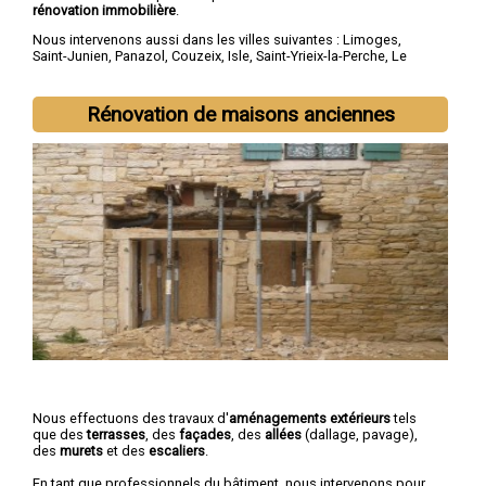
rénovation immobilière
.
Nous intervenons aussi dans les villes suivantes :
Limoges
,
Saint-Junien
,
Panazol
,
Couzeix
,
Isle
,
Saint-Yrieix-la-Perche
,
Le
Palais-sur-Vienne
,
Feytiat
,
Aixe-sur-Vienne
,
Ambazac
Rénovation de maisons anciennes
Nous effectuons des travaux d'
aménagements extérieurs
tels
que des
terrasses
, des
façades
, des
allées
(dallage, pavage),
des
murets
et des
escaliers
.
En tant que professionnels du bâtiment, nous intervenons pour