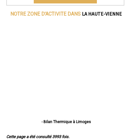
LA HAUTE-VIENNE
NOTRE ZONE D'ACTIVITE DANS
- Bilan Thermique à Limoges
- Bilan Thermique à Saint-Junien
- Bilan Thermique à Panazol
Cette page a été consulté 3993 fois.
- Bilan Thermique à Couzeix